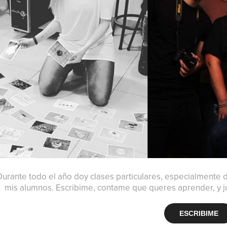
Durante todo el año doy clases particulares, especialmente 
mis alumnos. Escribime, contame que queres aprender, y 
ESCRIBIME