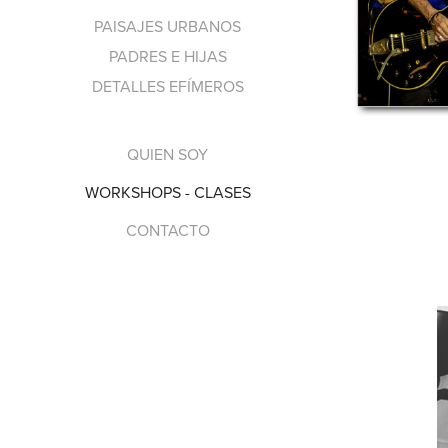
PAISAJES URBANOS
PADRES E HIJAS
DETALLES EFÍMEROS
QUIEN SOY
WORKSHOPS - CLASES
CONTACTO