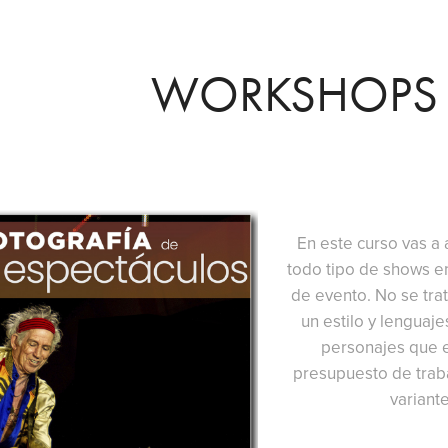
WORKSHOPS -
En este curso vas a 
todo tipo de shows en 
de evento. No se trat
un estilo y lenguaj
personajes que e
presupuesto de trabaj
variant