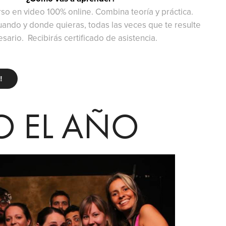
rso en video 100% online. Combina teoría y práctica.
ando y donde quieras, todas las veces que te resulte
sario. Recibirás certificado de asistencia.
!
O EL AÑO