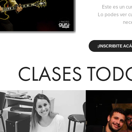
Este es un cu
Lo podes ver cu
nece
¡INSCRIBITE ACÁ
CLASES TOD